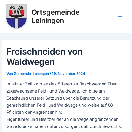
Zum
Post
Main
Inhalt
navigation
Ortsgemeinde
Men
springen
Leiningen
Freischneiden von
Waldwegen
Von
Gemeinde_Leiningen
/
19. November 2024
In letzter Zeit kam es des öfteren zu Beschwerden über
zugewachsene Feld- und Waldwege. Ich bitte um
Beachtung unserer Satzung über die Benutzung der
gemeindlichen Feld- und Waldwege und weise auf §8
Pflichten der Angrenzer hin:
Eigentümer und Besitzer der an die Wege angrenzenden
Grundstücke haben dafür zu sorgen, daß durch Bewuchs,