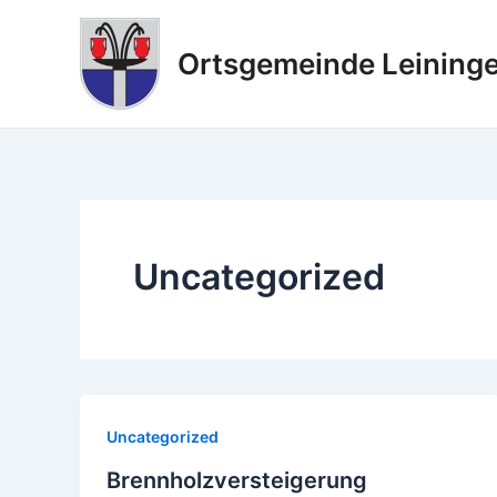
Zum
Inhalt
Ortsgemeinde Leining
springen
Uncategorized
Uncategorized
Brennholzversteigerung