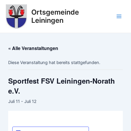
Zum
Main
Inhalt
Ortsgemeinde
Men
springen
Leiningen
« Alle Veranstaltungen
Diese Veranstaltung hat bereits stattgefunden.
Sportfest FSV Leiningen-Norath
e.V.
Juli 11
-
Juli 12